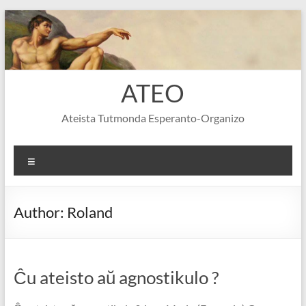
Skip
to
content
ATEO
Ateista Tutmonda Esperanto-Organizo
Menu
Author:
Roland
Ĉu ateisto aŭ agnostikulo ?