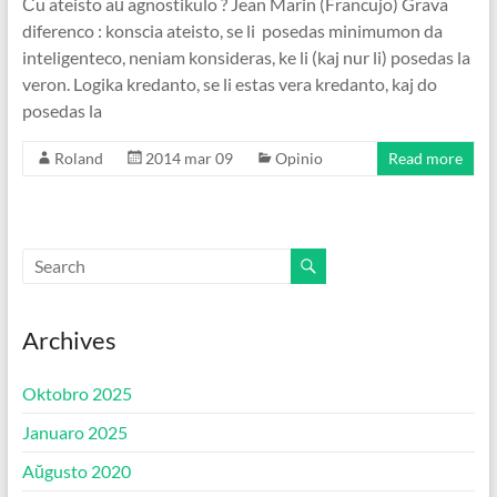
Ĉu ateisto aŭ agnostikulo ? Jean Marin (Francujo) Grava
diferenco : konscia ateisto, se li posedas minimumon da
inteligenteco, neniam konsideras, ke li (kaj nur li) posedas la
veron. Logika kredanto, se li estas vera kredanto, kaj do
posedas la
Roland
2014 mar 09
Opinio
Read more
Archives
Oktobro 2025
Januaro 2025
Aŭgusto 2020