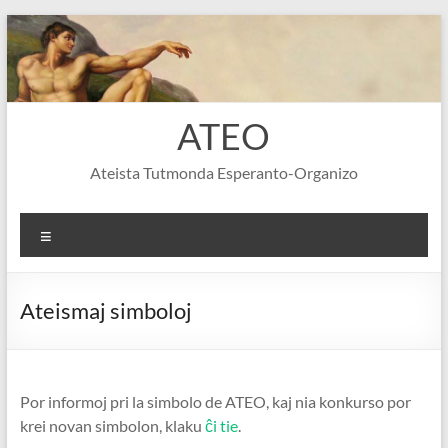
Skip
to
content
ATEO
Ateista Tutmonda Esperanto-Organizo
Menu
Ateismaj simboloj
Por informoj pri la simbolo de ATEO, kaj nia konkurso por
krei novan simbolon, klaku
ĉi tie
.